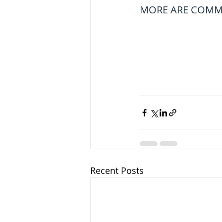
MORE ARE COMMI
ब्रिटिश सत्ता / Britis
सामाजिक और धार्मिक
भारत के पर्वत, india
विश्व की झीलें, World
Recent Posts
विश्व के प्रमुख नहरें,