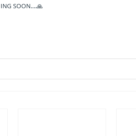
NG SOON....🙏
h Raj
ब्रिटिश राज का प्रभाव, british raj
 आंदोलन आंदोलन
भारत की स्थिति एवं विस्त
n mountains
भारत के प्रमुख दर्रे : main
's Lakes
विश्व के जलप्रपात, world's Fal
 world canal
भूगोल का अर्थ, Geography