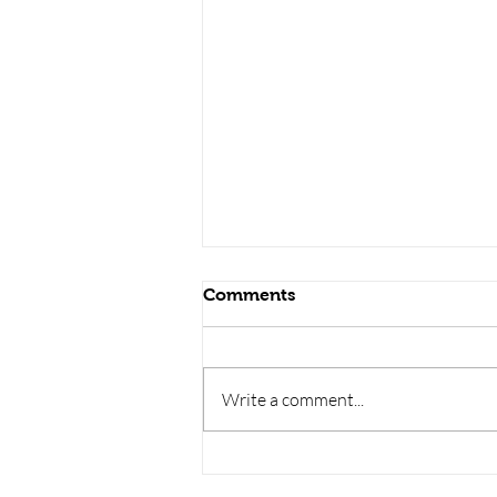
सौर मंडल, Solar sys
Comments
Write a comment...
RRB JE HRA | rrb je salary
slip | rrb je salary in hand |