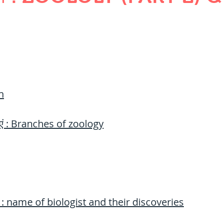
QUANTITIES AND UNITS
OHM'S LA
BUILDING MATERIALS
SURVEYING
ND FOUNDATION ENGNN
on
खाएं : Branches of zoology
INDUS VALLEY
वैदिक सभ्यता : Vedic Civi
hajanapadas
पूर्व मध्यकाल राजपूत काल
निक : name of biologist and their discoveries
भारत) Medieval
दिल्ली सल्तनत / Delhi S