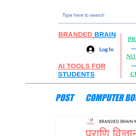
BRANDED
BRAIN
PR
Log In
NO
AI TOOLS FOR
STUDENTS
C
POST
COMPUTER BO
ENGINEERING MECH
BRANDED BRAIN
प्राणि वि