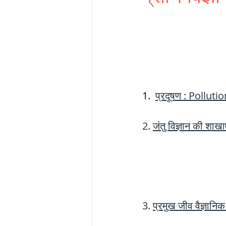
THERMODYNAMICS
SERIES CIRCUITS
SOIL MECHANICS A
1. 
प्रदूषण : Polluti
2. 
जंतु विज्ञान की शा
हड़प्पा : HARAPPA / 
महाजनपद काल : Ma
3. 
प्रमुख जीव वैज्ञा
पूर्व मध्यकाल(दक्षिण 