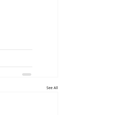
ार, india
 passes
ls
See All
 means