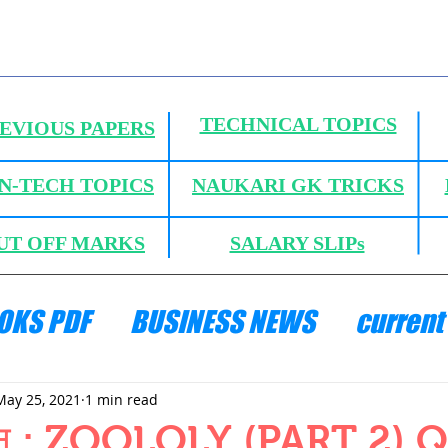
TECHNICAL TOPICS
EVIOUS PAPERS
N-TECH TOPICS
NAUKARI GK TRICKS
UT OFF MARKS
SALARY SLIPs
OKS PDF
BUSINESS NEWS
current 
ANICS
HYDRAULICS AND FLUID MECH
May 25, 2021
1 min read
ज्ञान : ZOOLOLY (PART 2) 