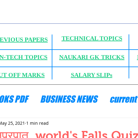
TECHNICAL TOPICS
EVIOUS PAPERS
N-TECH TOPICS
NAUKARI GK TRICKS
UT OFF MARKS
SALARY SLIPs
OKS PDF
BUSINESS NEWS
current 
ANICS
HYDRAULICS AND FLUID MECH
May 25, 2021
1 min read
जलप्रपात, world's Falls Qui