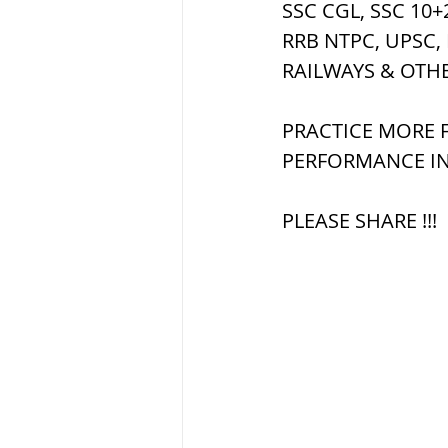
SSC CGL, SSC 10+
RRB NTPC, UPSC,
ब्रिटिश सत्ता / Britis
RAILWAYS & OTH
PRACTICE MORE F
सामाजिक और धार्मिक
PERFORMANCE IN
PLEASE SHARE !!!
भारत के पर्वत, india
विश्व की झीलें, World
विश्व के प्रमुख नहरें,