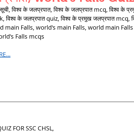
QUANTITIES AND UNITS
OHM'S LA
k, विश्व के जलप्रपात quiz, विश्व के प्रमुख जलप्रपात mcq, वि
ld main Falls, world's main Falls, world main Fall
BUILDING MATERIALS
SURVEYING
orld's Falls mcqs
E...
ND FOUNDATION ENGNN
INDUS VALLEY
वैदिक सभ्यता : Vedic Civi
hajanapadas
पूर्व मध्यकाल राजपूत काल
UIZ FOR SSC CHSL, 
भारत) Medieval
दिल्ली सल्तनत / Delhi S