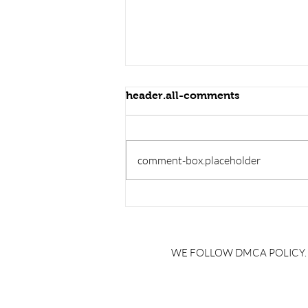
header.all-comments
comment-box.placeholder
RRB JE HRA | rrb je salary
slip | rrb je salary in hand |
rrb je salary after 5 years |
rrb je salary 2024 | rrb je
WE FOLLOW DMCA POLICY. IF
salary increment per year |
rrb je salary structure |
brandedbrainbharat.com