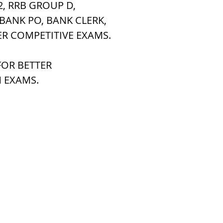
2, RRB GROUP D,
 BANK PO, BANK CLERK,
h Raj
ब्रिटिश राज का प्रभाव, british raj
ER COMPETITIVE EXAMS.
OR BETTER 
 आंदोलन आंदोलन
भारत की स्थिति एवं विस्त
 EXAMS.
n mountains
भारत के प्रमुख दर्रे : main
's Lakes
विश्व के जलप्रपात, world's Fal
 world canal
भूगोल का अर्थ, Geography