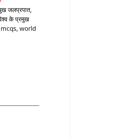
W
श्व के प्रमुख 
s mcqs, world 
lization
,medieval
ultanate