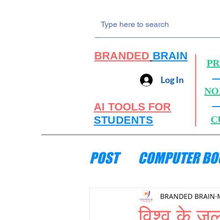
BRANDED
BRAIN
PR
Log In
NO
AI TOOLS FOR
STUDENTS
C
POST
COMPUTER BO
ENGINEERING MECH
BRANDED BRAIN
विश्व के 