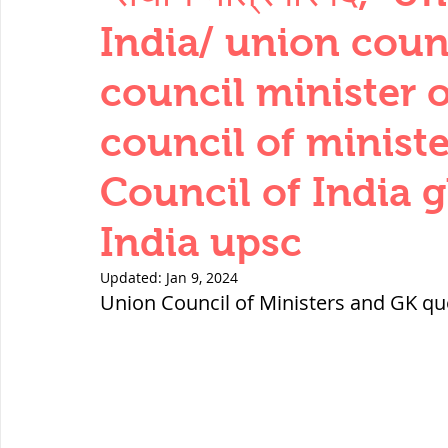
THERMODYNAMICS
QUANTITIES 
India/ union counc
council minister o
SERIES CIRCUITS
BUILDING MATE
council of ministe
Council of India 
SOIL MECHANICS AND FOUNDATION 
India upsc
हड़प्पा : HARAPPA / INDUS VALLEY
Updated:
Jan 9, 2024
Union Council of Ministers and GK que
महाजनपद काल : Mahajanapadas
पूर्व मध्यकाल(दक्षिण भारत) Medieval