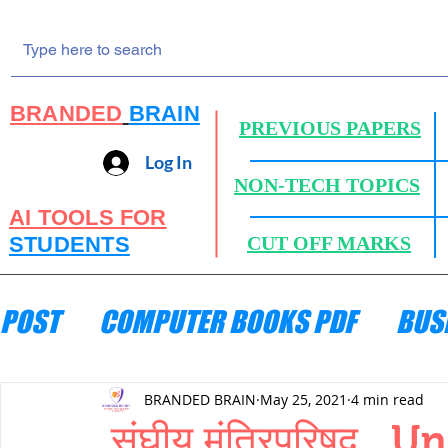
BRANDED
BRAIN
PREVIOUS PAPERS
Log In
NON-TECH TOPICS
AI TOOLS FOR
STUDENTS
CUT OFF MARKS
POST
COMPUTER BOOKS PDF
BUS
ENGINEERING MECHANICS
HYDRA
BRANDED BRAIN
May 25, 2021
4 min read
संघीय मंत्रिपरिषद, 