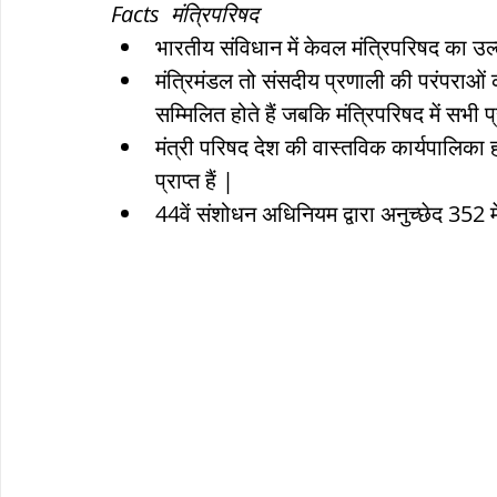
Facts  मंत्रिपरिषद
भारतीय संविधान में केवल मंत्रिपरिषद का उल्
ब्रिटिश सत्ता / British Raj
ब्रिटिश र
मंत्रिमंडल तो संसदीय प्रणाली की परंपराओं की
सम्मिलित होते हैं जबकि मंत्रिपरिषद में सभी प
मंत्री परिषद देश की वास्तविक कार्यपालिका 
सामाजिक और धार्मिक आंदोलन आंदोलन
प्राप्त हैं |
44वें संशोधन अधिनियम द्वारा अनुच्छेद 352 मे
भारत के पर्वत, indian mountains
भ
विश्व की झीलें, World's Lakes
विश्व
विश्व के प्रमुख नहरें, world canal
भू