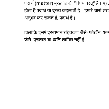
पदार्थ (matter) ब्रह्मांड की “विषय वस्तु” है। प्र
होता है पदार्थ या द्रव्य कहलाती है। हमारे चारों तरफ प
ब्रिटिश सत्ता / British Raj
ब्रिटिश र
अनुभव कर सकते हैं, पदार्थ है।
हालांकि इसमें द्रव्यमान रहितकण जैसे- फोटॉन, 
सामाजिक और धार्मिक आंदोलन आंदोलन
जैसे- प्रकाश या ध्वनि शामिल नहीं हैं।
भारत के पर्वत, indian mountains
भ
विश्व की झीलें, World's Lakes
विश्व
विश्व के प्रमुख नहरें, world canal
भू