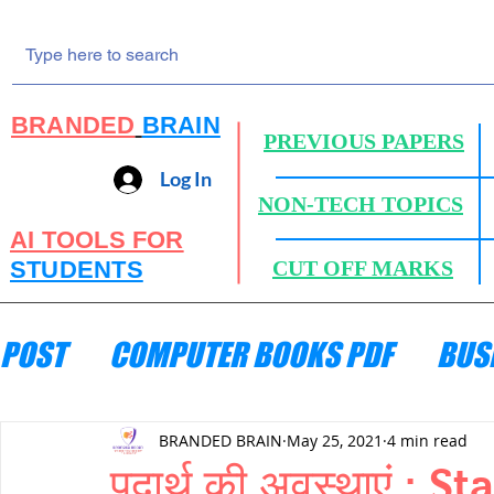
BRANDED
BRAIN
PREVIOUS PAPERS
Log In
NON-TECH TOPICS
AI TOOLS FOR
STUDENTS
CUT OFF MARKS
POST
COMPUTER BOOKS PDF
BUS
ENGINEERING MECHANICS
HYDRA
BRANDED BRAIN
May 25, 2021
4 min read
पदार्थ की अवस्थाएं : S