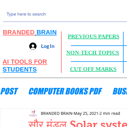
BRANDED
BRAIN
PREVIOUS PAPERS
Log In
NON-TECH TOPICS
AI TOOLS FOR
STUDENTS
CUT OFF MARKS
POST
COMPUTER BOOKS PDF
BUS
ENGINEERING MECHANICS
HYDRA
BRANDED BRAIN
May 25, 2021
2 min read
सौर मंडल,Solar sys