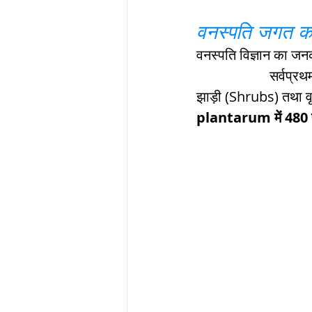
वनस्पति जगत क
ब्रिटिश सत्ता / Britis
वनस्पति विज्ञान का ज
                     सर्वप्
झाड़ी (Shrubs) तथा वृक
सामाजिक और धार्मिक
plantarum में 480 पौ
भारत के पर्वत, india
विश्व की झीलें, World
विश्व के प्रमुख नहरें,