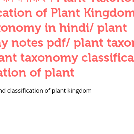
QUANTITIES AND UNITS
OHM'S LA
ication of Plant Kingdom
xonomy in hindi/ plant
BUILDING MATERIALS
SURVEYING
y notes pdf/ plant tax
ant taxonomy classifica
ND FOUNDATION ENGNN
ation of plant
INDUS VALLEY
वैदिक सभ्यता : Vedic Civi
d classification of plant kingdom
hajanapadas
पूर्व मध्यकाल राजपूत काल
भारत) Medieval
दिल्ली सल्तनत / Delhi S