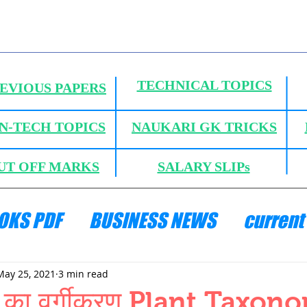
TECHNICAL TOPICS
EVIOUS PAPERS
N-TECH TOPICS
NAUKARI GK TRICKS
UT OFF MARKS
SALARY SLIPs
OKS PDF
BUSINESS NEWS
current 
ANICS
HYDRAULICS AND FLUID MECH
May 25, 2021
3 min read
 का वर्गीकरण Plant Taxon