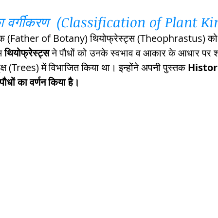
ा वर्गीकरण  (Classification of Plant 
h Raj
ब्रिटिश राज का प्रभाव, british raj
नक (Father of Botany) थियोफ्रेस्ट्स (Theophrastus) को 
रथम 
थियोफ्रेस्ट्स
 ने पौधों को उनके स्वभाव व आकार के आधार पर
्ष (Trees) में विभाजित किया था। इन्होंने अपनी पुस्तक 
Histor
 आंदोलन आंदोलन
भारत की स्थिति एवं विस्त
धों का वर्णन किया है।
n mountains
भारत के प्रमुख दर्रे : main
's Lakes
विश्व के जलप्रपात, world's Fal
 world canal
भूगोल का अर्थ, Geography