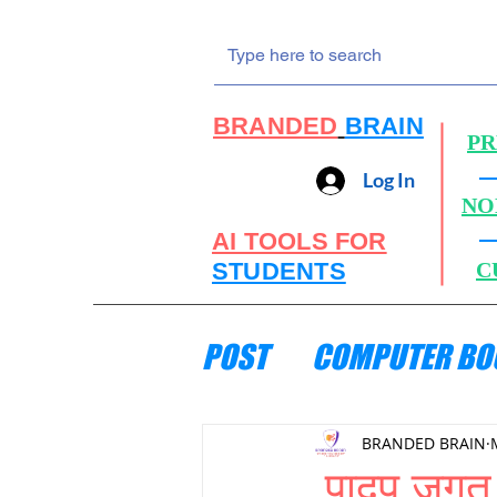
BRANDED
BRAIN
PR
Log In
NO
AI TOOLS FOR
STUDENTS
C
POST
COMPUTER BO
ENGINEERING MECH
BRANDED BRAIN
पादप जगत