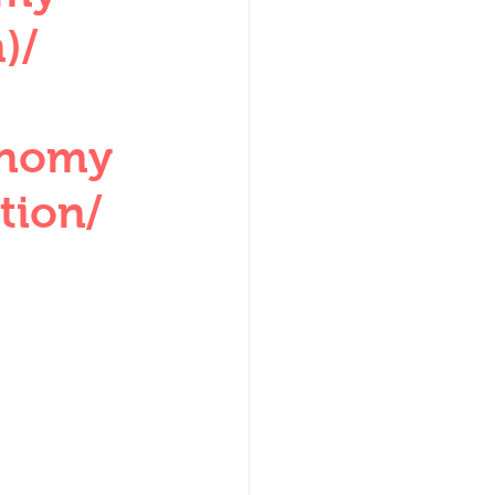
W
)/
onomy
tion/
lization
,medieval
ultanate