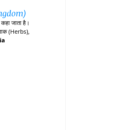
Kingdom)
कहा जाता है। 
 शाक (Herbs), 
ia 
ार, india
 passes
ls
 means