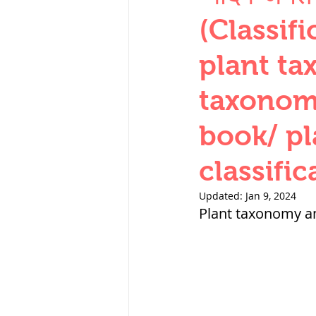
THERMODYNAMICS
(Classif
plant ta
SERIES CIRCUITS
taxonom
book/ pl
SOIL MECHANICS A
classific
हड़प्पा : HARAPPA / 
Updated:
Jan 9, 2024
Plant taxonomy an
महाजनपद काल : Ma
पूर्व मध्यकाल(दक्षिण 