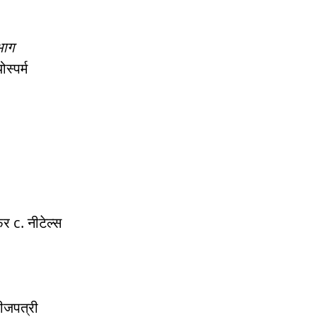
भाग
स्पर्म
र c. नीटेल्स
बीजपत्री