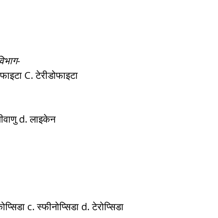
विभाग
- 
ोफाइटा C. टेरीडोफाइटा
ीवाणु d. लाइकेन
प्सिडा c. स्फीनोप्सिडा d. टेरोप्सिडा