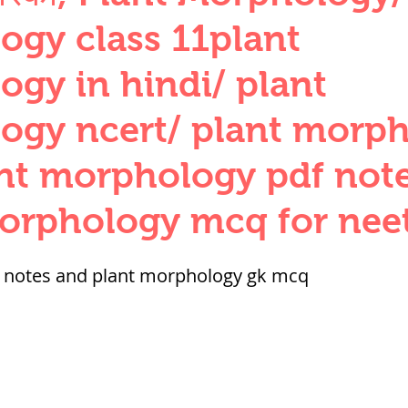
QUANTITIES AND UNITS
OHM'S LA
gy class 11plant
gy in hindi/ plant
BUILDING MATERIALS
SURVEYING
ogy ncert/ plant morp
nt morphology pdf not
ND FOUNDATION ENGNN
orphology mcq for nee
INDUS VALLEY
वैदिक सभ्यता : Vedic Civi
 notes and plant morphology gk mcq
hajanapadas
पूर्व मध्यकाल राजपूत काल
भारत) Medieval
दिल्ली सल्तनत / Delhi S