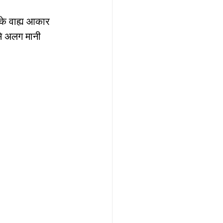
े वाह्य आकार 
े अलग मानी 
ार, india
 passes
ls
 means