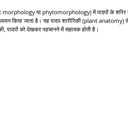
 morphology या phytomorphology) में पादपों के शरिर क
h Raj
ब्रिटिश राज का प्रभाव, british raj
अध्ययन किया जाता है। यह पादप शारीरिकी (plant anatomy) स
, पादपों को देखकर पहचानने में सहायक होती है।
 आंदोलन आंदोलन
भारत की स्थिति एवं विस्त
n mountains
भारत के प्रमुख दर्रे : main
's Lakes
विश्व के जलप्रपात, world's Fal
 world canal
भूगोल का अर्थ, Geography