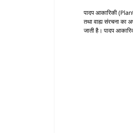
पादप आकारिकी (Plant
ब्रिटिश सत्ता / Britis
तथा वाह्य संरचना का 
जाती है। पादप आकारिकी
सामाजिक और धार्मिक
भारत के पर्वत, india
विश्व की झीलें, World
विश्व के प्रमुख नहरें,