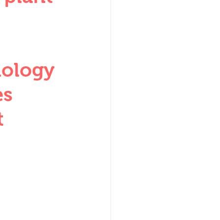
W
hology
es
t
lization
,medieval
ultanate