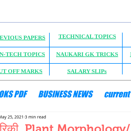
TECHNICAL TOPICS
EVIOUS PAPERS
N-TECH TOPICS
NAUKARI GK TRICKS
UT OFF MARKS
SALARY SLIPs
OKS PDF
BUSINESS NEWS
current 
ANICS
HYDRAULICS AND FLUID MECH
May 25, 2021
3 min read
रिकी, Plant Morphology/