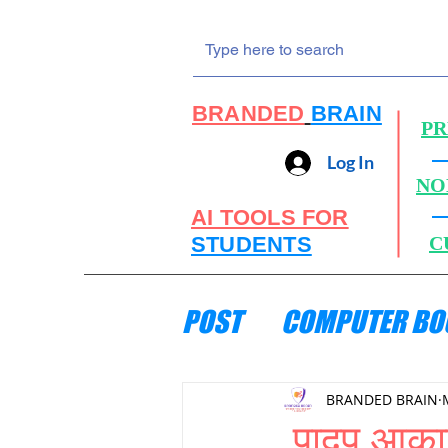
BRANDED
BRAIN
PR
Log In
NO
AI TOOLS FOR
STUDENTS
C
POST
COMPUTER BO
ENGINEERING MECH
BRANDED BRAIN
पादप आका