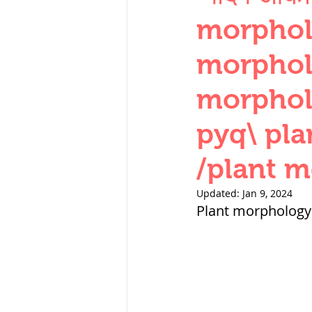
THERMODYNAMICS
morpholo
morpholo
SERIES CIRCUITS
morphol
pyq\ pla
SOIL MECHANICS A
/plant m
हड़प्पा : HARAPPA / 
Updated:
Jan 9, 2024
Plant morphology
महाजनपद काल : Ma
पूर्व मध्यकाल(दक्षिण 