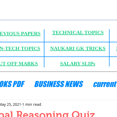
TECHNICAL TOPICS
EVIOUS PAPERS
N-TECH TOPICS
NAUKARI GK TRICKS
UT OFF MARKS
SALARY SLIPs
OKS PDF
BUSINESS NEWS
current 
ANICS
HYDRAULICS AND FLUID MECH
May 25, 2021
1 min read
bal Reasoning Quiz