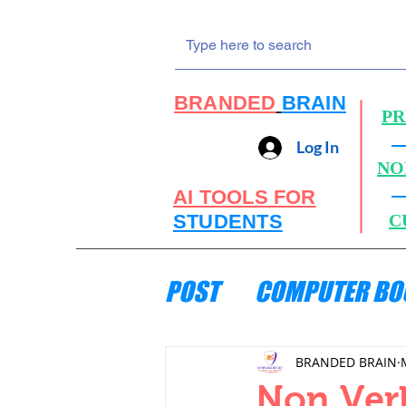
BRANDED
BRAIN
PR
Log In
NO
AI TOOLS FOR
STUDENTS
C
POST
COMPUTER BO
ENGINEERING MECH
BRANDED BRAIN
Non Ver