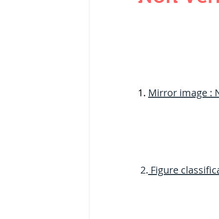
THERMODYNAMICS
SERIES CIRCUITS
SOIL MECHANICS A
1. 
Mirror image : 
हड़प्पा : HARAPPA / 
2.
Figure classifica
महाजनपद काल : Ma
पूर्व मध्यकाल(दक्षिण 