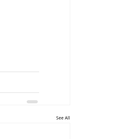
ार, india
 passes
ls
 means
See All