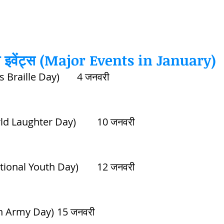
tem
पृथ्वी की आंतरिक संरचना,Earth info
ुख इवेंट्स (Major Events in January)
लुईस ब्रेल दिवस (Louis Braille Day)	4 जनवरी
विश्व हास्य दिवस (World Laughter Day)	10 जनवरी	
राष्ट्रिय युवा दिवस (National Youth Day)	12 जनवरी	
थल सेना दिवस (Indian Army Day)	15 जनवरी