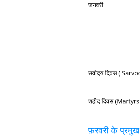
जनवरी	
फ़रवरी के प्रमु