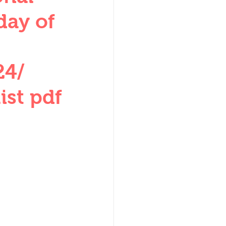
W
day of
24/
ist pdf
lization
,medieval
ultanate