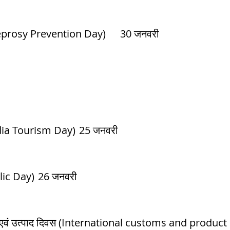
 कुष्ठ निवारण दिवस (Leprosy Prevention Day)	30 जनवरी	
भारत पर्यटन दिवस (India Tourism Day)	25 जनवरी	
गणतंत्र दिवस (Republic Day)	26 जनवरी	
ुल्क एवं उत्पाद दिवस (International customs and product day