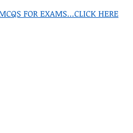
MCQS FOR EXAMS...CLICK HERE
h Raj
ब्रिटिश राज का प्रभाव, british raj
 आंदोलन आंदोलन
भारत की स्थिति एवं विस्त
n mountains
भारत के प्रमुख दर्रे : main
's Lakes
विश्व के जलप्रपात, world's Fal
 world canal
भूगोल का अर्थ, Geography