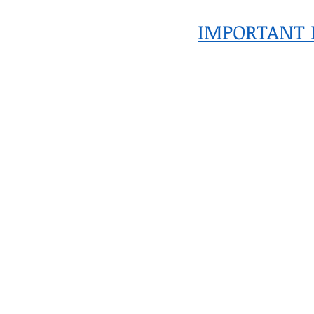
IMPORTANT 
ब्रिटिश सत्ता / Britis
सामाजिक और धार्मिक
भारत के पर्वत, india
विश्व की झीलें, World
विश्व के प्रमुख नहरें,