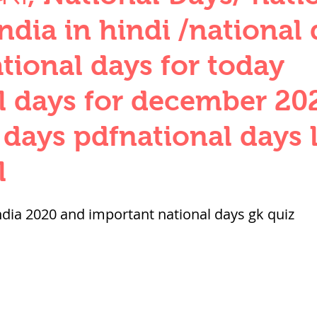
QUANTITIES AND UNITS
OHM'S LA
india in hindi /national 
ational days for today
BUILDING MATERIALS
SURVEYING
l days for december 20
 days pdfnational days l
ND FOUNDATION ENGNN
l
INDUS VALLEY
वैदिक सभ्यता : Vedic Civi
india 2020 and important national days gk quiz
hajanapadas
पूर्व मध्यकाल राजपूत काल
भारत) Medieval
दिल्ली सल्तनत / Delhi S