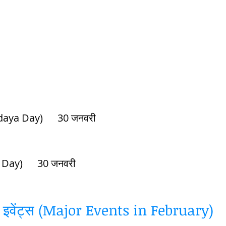
सर्वोदय दिवस ( Sarvodaya Day)	30 जनवरी	
शहीद दिवस (Martyrs Day)	30 जनवरी 
ख इवेंट्स (Major Events in February)