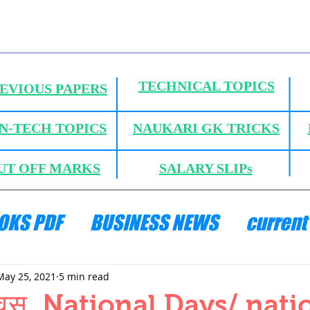
TECHNICAL TOPICS
EVIOUS PAPERS
N-TECH TOPICS
NAUKARI GK TRICKS
UT OFF MARKS
SALARY SLIPs
OKS PDF
BUSINESS NEWS
current 
ANICS
HYDRAULICS AND FLUID MECH
May 25, 2021
5 min read
 दिवस, National Days/ nati