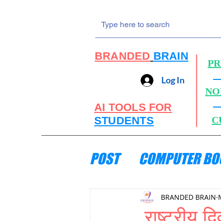
BRANDED
BRAIN
PR
Log In
NO
AI TOOLS FOR
STUDENTS
C
POST
COMPUTER BO
ENGINEERING MECH
BRANDED BRAIN
राष्ट्रीय