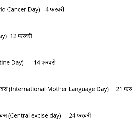
विश्व कैंसर दिवस (World Cancer Day)	4 फरवरी
 गुलाब दिवस (Rose Day)	12 फरवरी	
वेलेंटाइन दिवस (Valentine Day)	14 फरवरी
केन्द्रीय उत्पाद शुल्क दिवस (Central excise day)	24 फरवरी	