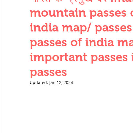
THERMODYNAMICS
QUANTITIES 
mountain passes o
india map/ passes 
SERIES CIRCUITS
BUILDING MATE
passes of india ma
important passes i
SOIL MECHANICS AND FOUNDATION 
passes
हड़प्पा : HARAPPA / INDUS VALLEY
Updated:
Jan 12, 2024
महाजनपद काल : Mahajanapadas
पूर्व मध्यकाल(दक्षिण भारत) Medieval