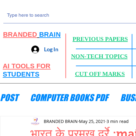
BRANDED
BRAIN
PREVIOUS PAPERS
Log In
NON-TECH TOPICS
AI TOOLS FOR
STUDENTS
CUT OFF MARKS
POST
COMPUTER BOOKS PDF
BUS
ENGINEERING MECHANICS
HYDRA
BRANDED BRAIN
May 25, 2021
3 min read
भारत के प्रमुख दर्रे 