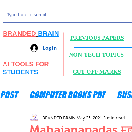
BRANDED
BRAIN
PREVIOUS PAPERS
Log In
NON-TECH TOPICS
AI TOOLS FOR
STUDENTS
CUT OFF MARKS
POST
COMPUTER BOOKS PDF
BUS
ENGINEERING MECHANICS
HYDRA
BRANDED BRAIN
May 25, 2021
3 min read
Mahajanapadas,महाजन