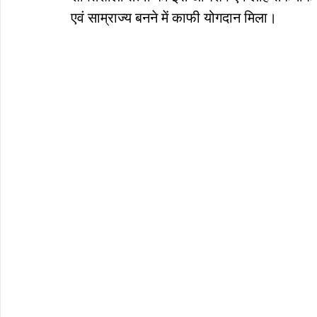
एवं साम्राज्य बनने में काफी योगदान मिला।
ब्रिटिश सत्ता / British Raj
ब्रिटिश र
सामाजिक और धार्मिक आंदोलन आंदोलन
भारत के पर्वत, indian mountains
भ
विश्व की झीलें, World's Lakes
विश्व
विश्व के प्रमुख नहरें, world canal
भू