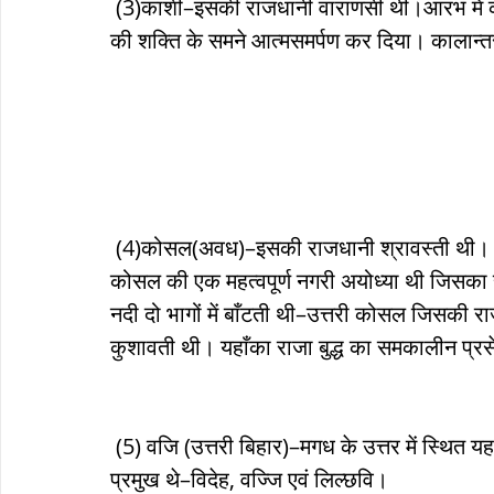
 (3)काशी–इसकी राजधानी वाराणसी थी।आरंभ में काशी सबसे शक्तिशाली था। परन्तु बाद में इसने कोसल 
की शक्ति के समने आत्मसमर्पण कर दिया। कालान्तर
 (4)कोसल(अवध)–इसकी राजधानी श्रावस्ती थी। इसके अन्तर्गत पूर्वी उत्तर–प्रदेश का समावेश होता था। 
कोसल की एक महत्वपूर्ण नगरी अयोध्या थी जिसका स
नदी दो भागों में बाँटती थी–उत्तरी कोसल जिसकी 
कुशावती थी। यहाँका राजा बुद्ध का समकालीन प्र
 (5) वजि (उत्तरी बिहार)–मगध के उत्तर में स्थित यह राज्य आठ कुलों के संयोग से बना था और इनमें तीन कुल 
प्रमुख थे–विदेह, वज्जि एवं लिल्छवि। 