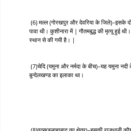
 (6) मल्ल (गोरखपुर और देवरिया के जिले)–इसके दो भाग थे। एक की राजधानी कुशीनारा थी और दूसरे की 
पावा थी। कुशीनारा में | गौतमबुद्ध की मृत्यु हुई
स्थान से की गयी है। |
 (7)चेदि (यमुना और नर्मदा के बीच)–यह यमुना नदी के किनारे स्थित था। यह कुरु महाजनपद ही आधुनिक 
बुन्देलखण्ड का इलाका था। 
 (8)वत्स(इलाहाबाद का क्षेत्र)–इसकी राजधानी कौशाम्बी थी। संस्कृत साहित्य में प्रसिद्ध उदयन जो बुद्ध का 