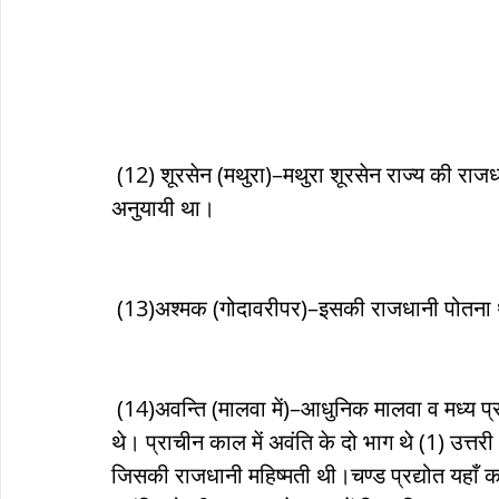
 (12) शूरसेन (मथुरा)–मथुरा शूरसेन राज्य की राजधानी थी। यहाँ का शासक अवंतिपुत्र महात्मा बुद्ध का 
अनुयायी था।
 (13)अश्मक (गोदावरीपर)–इसकी राजधानी पोतना थी
 (14)अवन्ति (मालवा में)–आधुनिक मालवा व मध्य प्रदेश के कुछ भाग मिलकर अवंति जनपद का निर्माण करते 
थे। प्राचीन काल में अवंति के दो भाग थे (1) उत्त
जिसकी राजधानी महिष्मती थी।चण्ड प्रद्योत यहाँ 