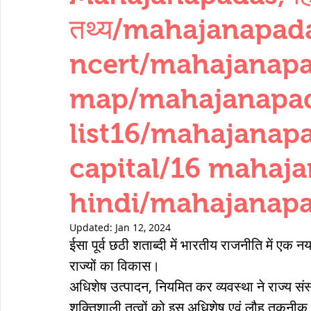
THERMODYNAMICS
QUANTITIES 
तथ्य/mahajanapad
ncert/mahajanap
SERIES CIRCUITS
BUILDING MATE
map/mahajanapa
list16/mahajanapa
SOIL MECHANICS AND FOUNDATION 
capital/16 mahaja
हड़प्पा : HARAPPA / INDUS VALLEY
hindi/mahajanapa
Updated:
Jan 12, 2024
महाजनपद काल : Mahajanapadas
ईसा पूर्व छठी शताब्दी में भारतीय राजनीति में एक न
राज्यों का विकास।
अधिशेष उत्पादन, नियमित कर व्यवस्था ने राज्य सं
पूर्व मध्यकाल(दक्षिण भारत) Medieval
शक्तिशाली तत्वों को इस अधिशेष एवं लौह तकनीक 