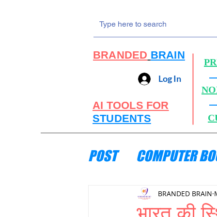
BRANDED
BRAIN
PR
Log In
NO
AI TOOLS FOR
STUDENTS
C
POST
COMPUTER BO
ENGINEERING MECH
BRANDED BRAIN
भारत की स्