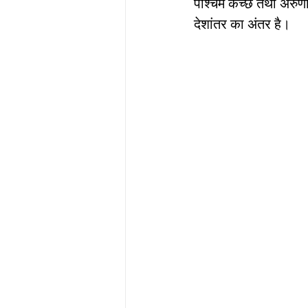
पश्चिम कच्छ तथा अरुणाचल
सौर मंडल, Solar sys
देशांतर का अंतर है।