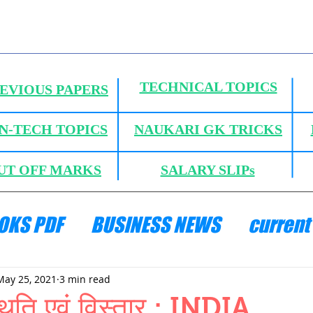
TECHNICAL TOPICS
EVIOUS PAPERS
N-TECH TOPICS
NAUKARI GK TRICKS
UT OFF MARKS
SALARY SLIPs
OKS PDF
BUSINESS NEWS
current 
ANICS
HYDRAULICS AND FLUID MECH
May 25, 2021
3 min read
थिति एवं विस्तार : INDIA