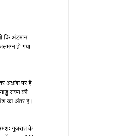
 जो कि अंडमान 
ार, india
जलमग्न हो गया 
 passes
र अक्षांश पर है 
ls
नाडु राज्य की 
ांश का अंतर है। 
 means
्रमशः गुजरात के 