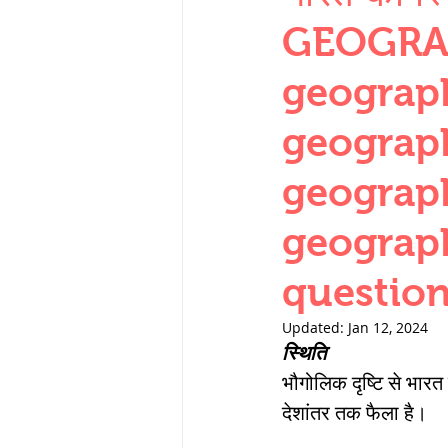
THERMODYNAMICS
GEOGRAP
geograph
SERIES CIRCUITS
geograph
geograph
SOIL MECHANICS A
geograp
हड़प्पा : HARAPPA / 
questio
Updated:
Jan 12, 2024
महाजनपद काल : Ma
स्थिति
भौगोलिक दृष्टि से भारत 
देशांतर तक फैला है। 
पूर्व मध्यकाल(दक्षिण 