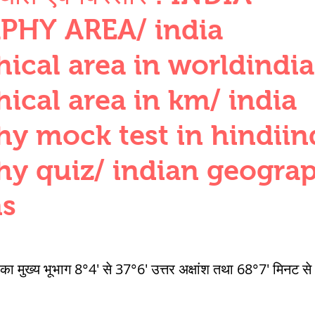
QUANTITIES AND UNITS
OHM'S LA
HY AREA/ india
ical area in worldindia
BUILDING MATERIALS
SURVEYING
ical area in km/ india
y mock test in hindiin
ND FOUNDATION ENGNN
hy quiz/ indian geogra
INDUS VALLEY
वैदिक सभ्यता : Vedic Civi
ns
hajanapadas
पूर्व मध्यकाल राजपूत काल
का मुख्य भूभाग 8°4' से 37°6' उत्तर अक्षांश तथा 68°7' मिनट से 9
भारत) Medieval
दिल्ली सल्तनत / Delhi S