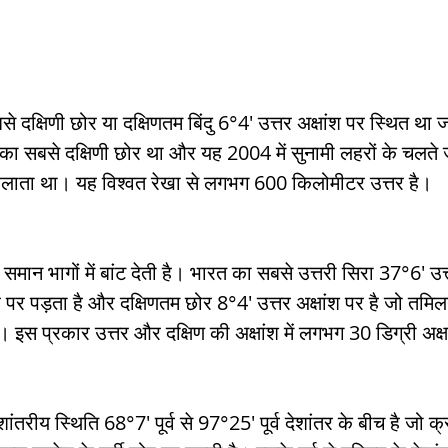
h Raj
ब्रिटिश राज का प्रभाव, british raj
े दक्षिणी छोर या दक्षिणतम बिंदु 6°4' उत्तर अक्षांश पर स्थित था
 आंदोलन आंदोलन
भारत की स्थिति एवं विस्त
ा सबसे दक्षिणी छोर था और यह 2004 में सुनामी लहरों के चलते 
 कहलाता था। यह विश्वत रेखा से लगभग 600 किलोमीटर उत्तर है। 
n mountains
भारत के प्रमुख दर्रे : main
समान भागों में बांट देती है। भारत का सबसे उत्तरी सिरा 37°6' उत्त
's Lakes
विश्व के जलप्रपात, world's Fal
र पर पड़ता है और दक्षिणतम छोर 8°4' उत्तर अक्षांश पर है जो तमिल
ै। इस प्रकार उत्तर और दक्षिण की अक्षांश में लगभग 30 डिग्री अक्ष
 world canal
भूगोल का अर्थ, Geography
ंतरीय स्थिति 68°7' पूर्व से 97°25' पूर्व देशांतर के बीच है जो क