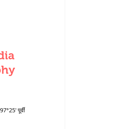
W
dia
phy
lization
,medieval
7°25' पूर्वी 
ultanate