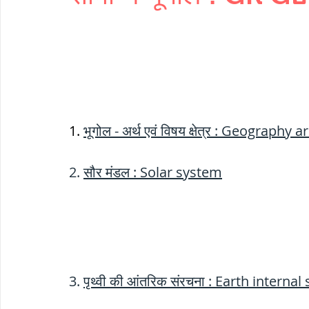
THERMODYNAMICS
QUANTITIES 
SERIES CIRCUITS
BUILDING MATE
SOIL MECHANICS AND FOUNDATION 
1. 
भूगोल - अर्थ एवं विषय क्षेत्र : Geogra
2. 
सौर मंडल : Solar system
हड़प्पा : HARAPPA / INDUS VALLEY
महाजनपद काल : Mahajanapadas
3. 
पृथ्वी की आंतरिक संरचना : Earth internal
पूर्व मध्यकाल(दक्षिण भारत) Medieval