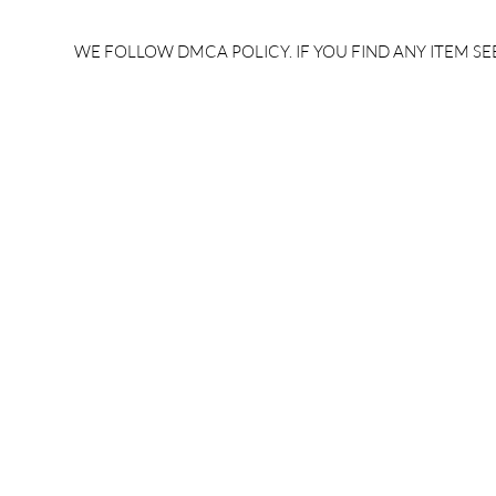
rrb je salary after 5 years |
after 5 year
rrb je salary 2024 | rrb je
salary per
WE FOLLOW DMCA POLICY. IF YOU FIND ANY ITEM SEE
salary increment per year |
UPSSSC JE |
rrb je salary structure |
slip PDF |
brandedbrainbharat.com
brandedbra
brandedbra