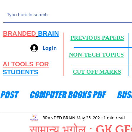
BRANDED
BRAIN
PREVIOUS PAPERS
Log In
NON-TECH TOPICS
AI TOOLS FOR
STUDENTS
CUT OFF MARKS
POST
COMPUTER BOOKS PDF
BUS
ENGINEERING MECHANICS
HYDRA
BRANDED BRAIN
May 25, 2021
1 min read
सामान्य भूगोल : G