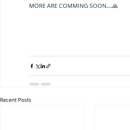
MORE ARE COMMING SOON....🙏 
ब्रिटिश सत्ता / British Raj
ब्रिटिश र
सामाजिक और धार्मिक आंदोलन आंदोलन
भारत के पर्वत, indian mountains
भ
विश्व की झीलें, World's Lakes
विश्व
Recent Posts
विश्व के प्रमुख नहरें, world canal
भू