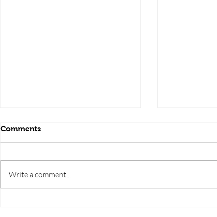
सौर मंडल, Solar system
पृथ्वी की
Comments
Write a comment...
RRB JE HRA | rrb je salary
upsssc je sa
slip | rrb je salary in hand |
salary slip 